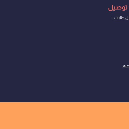
 توصيل
ل طلبات :
هية.