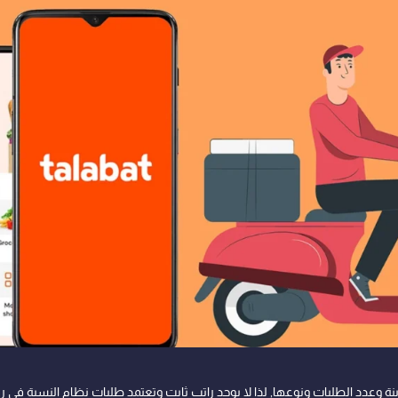
 وعدد الطلبات ونوعها, لذا لا يوجد راتب ثابت وتعتمد طلبات نظام النسبة في رو