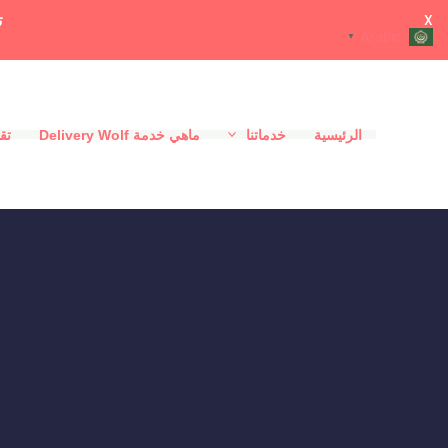
ت
X
Arabic
▼
خطي
لى
الرئيسية
خدماتنا
ماهي خدمة Delivery Wolf
تقي
لمحتوى