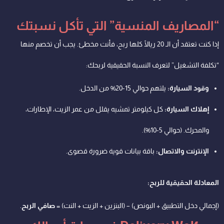
“المصاريف المنسية” التي تأكل نسبتك
إذا كنت تعتقد أن الـ 20 ريالًا كلها ربح، فأنت مخطئ. يجب أن تخصم منها
“تكلفة التشغيل” لتعرف النسبة الحقيقية لربحك:
وقود السيارة:
يلتهم حوالي 15-20% من الدخل.
إهلاك السيارة:
كل كيلومتر تمشيه يقلل من عمر الزيت، الإطارات،
والمحرك. (حوالي 5-10%).
الإنترنت والاتصال:
باقة بيانات قوية ضرورة قصوى.
المعادلة الحقيقية للربح:
(إجمالي دخل التطبيق + البونص) – (البنزين + الزيت + النت) =
صافي الربح
.