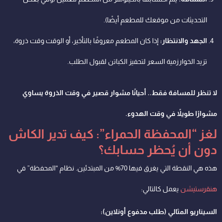
التحديثات من موقعك للمطعم أيضًا).
الجهد والانتظار:
إذا كان المطعم معروفًا بالتأخير، أو الوقت وقت ذروة،
تزيد الخوارزمية السعر لتحفيز الكباتن لقبول الطلب.
لا تنظر للمسافة فقط.. أحيانًا مشوار قصير في وقت الذروة يساوي
مشوارًا طويلاً في وقت الهدوء.
لغز “المحفظة الحمراء”: كيف تدير الكاش
دون أن يُحظر حسابك؟
هذه هي النقطة التي يغرق فيها 70% من المبتدئين. نظام “المحفظة” في
هنقرستيشن
يعمل كالتالي:
السيناريو المثالي (طلب مدفوع أونلاين):