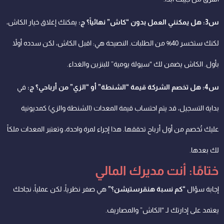
س3: هل يمكنني العمل بدون “كاش” نهائياً؟ ج:
يمكنك إغلاق خيار الكاش،
لكنك ستخسر 40% من الطلبات. النصيحة هي: اقبل الكاش، لكن سدده أولاً
بأول. الكاش يضمن لك “سيولة يومية” للبنزين والغداء.
س4: هل تخصم الشركة قيمة “الشنطة” أو “الزي” من أرباحي؟ ج:
في
بداية التسجيل، قد يتم احتساب قيمة المعدات (الشنطة والزي) كمديونية
عليك تُخصم من أول أرباح تحققها. هذا إجراء لمرة واحدة، وتعتبر المعدات ملكاً
لك بعدها.
ختامًا: أنت مديرك المالي
إجابة سؤال
“كم نسبة هنقرستيشن؟”
هي صفر نظرياً، لكن عملياً، نجاحك
يعتمد على إدارتك لـ “الكاش” والمصاريف.