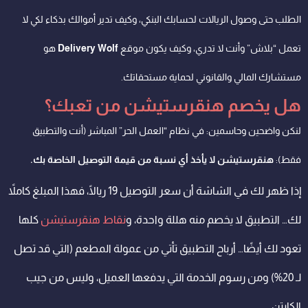
الطلب حتى وصول الريالات لحسابك البنكي، وكيف تدير أموالك بذكاء لكي لا
تعمل “بلاش” وأنت لا تدري، وكيف يكون موقع
Delivery Wolf
هو
مستشارك المالي والقانوني لحماية مستحقاتك.
هل يخصم هنقرستيشن من تعبك؟
لنكن واضحين وحاسمين: في نظام “العمل الحر” المباشر (أنت والتطبيق
فقط):
هنقرستيشن لا يأخذ أي نسبة من قيمة التوصيل الخاصة بك.
إذا ظهر لك في الشاشة أن سعر التوصيل 19 ريالًا، فهذا المبلغ كاملاً
لك… التطبيق لا يخصم منه هللة واحدة، و
نقاط هنقرستيشن
كلها
تعود لك أيضًا… أرباح التطبيق تأتي من عمولة المطعم (التي قد تصل
لـ 20%) ومن رسوم الخدمة التي يدفعها العميل، وليس من جيب
الكابتن.