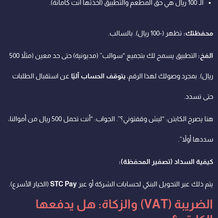
الـ 100 ريال هي حق المطعم والتطبيق (أخذتها أنت كأمانة).
محفظتك:
تظهر (-100 ريال). بالسالب.
الفخ:
التطبيق يسمح لك بتجميع “سوالب” (مديونية) حتى حد معين (مثلاً 500
ريال). بمجرد وصولك لهذا الرقم،
يتوقف الحساب آليًا
عن استقبال الطلبات
حتى تسدد.
هنا يصرخ الكابتن: “ليش وقفتوني؟”. الجواب: “أنت تحمل 500 ريال من أموالنا،
سددها أولاً”.
كيفية السداد (تصفير المحفظة):
يتم ذلك عبر التحويل البنكي لحسابات الشركة أو عبر
STC Pay
(الخيار الأسرع).
الضريبة (VAT) والزكاة: هل يدفعها