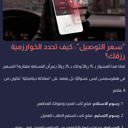
“سعر التوصيل”: كيف تحدد الخوارزمية
رزقك؟
لماذا هذا المشوار بـ 15 ريالًا وذاك بـ 25 ريالًا رغم أن المسافة متقاربة؟ التسعير
في هنقرستيشن ليس عشوائيًا، بل يعتمد على “معادلة ديناميكية” تتكون من
4 عناصر:
رسوم الاستلام:
مبلغ ثابت لمجرد وصولك للمطعم.
رسوم التسليم:
مبلغ ثابت لتسليم الطلب للعميل.
المسافة:
يتم احتسابها بالكيلومتر من المطعم للعميل (وفي بعض