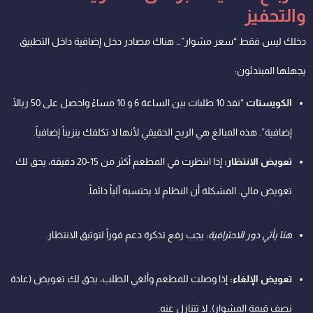
والتحفيز
دخلك ليس فقط “سعر مشوار”… هناك مصادر دخل إضافية داخل التطبيق
يجهلها المبتدئون:
الكويستات
“نفذ 10 طلبات بين الساعة 6 و 10 مساءً واحصل على 50 ريالًا
إضافية”. هذه المبالغ هي الربح الحقيقي لأنها لا تكلفك بنزيناً إضافياً.
تعويض الانتظار:
إذا انتظرت في المطعم أكثر من 15-20 دقيقة، يحق لك
تعويض مالي. المشكلة أن النظام لا يحتسبه آلياً دائماً.
هنا يأتي دور الاحترافية:
يجب رفع تذكرة دعم فوراً لتوثيق الانتظار.
تعويض الإلغاء:
إذا وصلت للمطعم وألغي الطلب، يحق لك تعويض (عادة
نصف قيمة المشوار). لا تتنازل عنه.