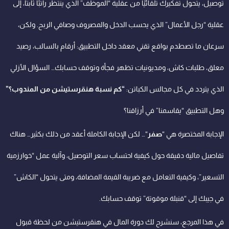
توصيل، يتحول تفكيرك تلقائيًا من عقلية “الموظف” الذي ينتظر راتبًا ثابتًا، إلى
عقلية “رجل الأعمال” الذي يحسب الدخل والمصروف وصافي الربح. ولكن،
سرعان ما تصطدم بواقع تقني معقد داخل التطبيق: أرقام بالسالب، رصيد
معلق، طلبات كاش، ومديونيات تظهر فجأة وتوقف حسابك… السؤال الأزلي
الذي يتردد في كل مجالس الكباتن:
“كم نسبة هنقرستيشن من المندوب؟”
وهل التطبيق “يقاسمنا” في أرزاقنا؟
الإجابة المختصرة هي “
صفر
“… لكن الإجابة الكاملة أعقد من ذلك بكثير… هناك
تفاصيل مالية دقيقة حول كيفية احتساب سعر التوصيل، وآلية عمل “خوارزمية
التسعير”، وكيفية التعامل مع ضريبة القيمة المضافة، ومتى يتحول “الكاش”
في جيبك إلى “قنبلة موقوتة” توقف حسابك.
في هذا المرجع، سنشرح لك دورة المال في
هنقرستيشن
من لحظة قبول