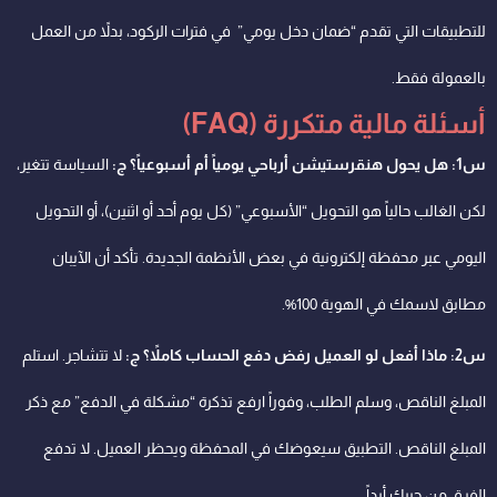
للتطبيقات التي تقدم “ضمان دخل يومي” في فترات الركود، بدلاً من العمل
بالعمولة فقط.
أسئلة مالية متكررة (FAQ)
س1: هل يحول هنقرستيشن أرباحي يومياً أم أسبوعياً؟ ج:
السياسة تتغير،
لكن الغالب حالياً هو التحويل “الأسبوعي” (كل يوم أحد أو اثنين)، أو التحويل
اليومي عبر محفظة إلكترونية في بعض الأنظمة الجديدة. تأكد أن الآيبان
مطابق لاسمك في الهوية 100%.
س2: ماذا أفعل لو العميل رفض دفع الحساب كاملاً؟ ج:
لا تتشاجر. استلم
المبلغ الناقص، وسلم الطلب، وفوراً ارفع تذكرة “مشكلة في الدفع” مع ذكر
المبلغ الناقص. التطبيق سيعوضك في المحفظة ويحظر العميل. لا تدفع
الفرق من جيبك أبداً.