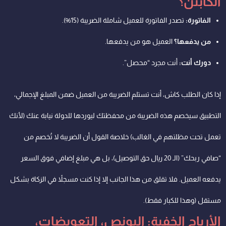
الكابتن؟
الفاتورة:
تصدر الفاتورة للعميل شاملة الضريبة (15%).
من يدفعها؟
العميل هو من يدفعها.
دورك أنت:
أنت مجرد “محصل”.
إذا كان الطلب كاش، أنت تستلم الضريبة من العميل ضمن المبلغ الإجمالي،
التطبيق سيخصم هذه الضريبة من محفظتك ليوردها للدولة نيابة عنك (لأنك
تعمل تحت مظلتهم في الغالب) خلاصة القول أن الضريبة لا تُخصم من
“صافي ربحك” (الـ 20 ريال حق التوصيل)، بل هي مبلغ إضافي فوق السعر
يدفعه العميل. فلا تقلق من هذا الجانب إلا إذا كنت مسجلاً في الزكاة بشكل
مستقل (وهذا للكبار فقط).
الأرباح الخفية: البونص، التعويضات،