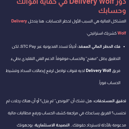
دور Delivery Wolf في حماية أموالك
وحسابك
المشاكل المالية هي السبب الأول لحظر الحسابات. هنا يتدخل
Delivery
Wolf
كشريك استراتيجي:
فك الحظر المالي المعقد:
أحيانًا تسدد المديونية عبر STC Pay، لكن
التطبيق يظل “مهنج” والحساب موقوفاً. الدعم الفني التقليدي بطيء.
فريق
Delivery Wolf
لديه قنوات تواصل لرفع إيصالات السداد وتنشيط
الحساب فوراً.
تدقيق المستحقات:
هل تشك أن “البونص” لم ينزل؟ أو أن هناك رحلات لم
تحتسب؟ الفريق يساعدك في مراجعة كشف الحساب ورفع مطالبات مالية
مدعومة بالأدلة لاسترداد حقوقك…
النصيحة الاستثمارية:
يوجهونك