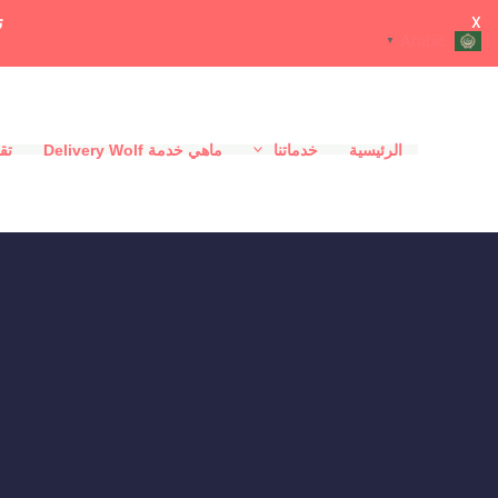
ت
X
Arabic
▼
خطي
لى
الرئيسية
خدماتنا
ماهي خدمة Delivery Wolf
تقي
لمحتوى