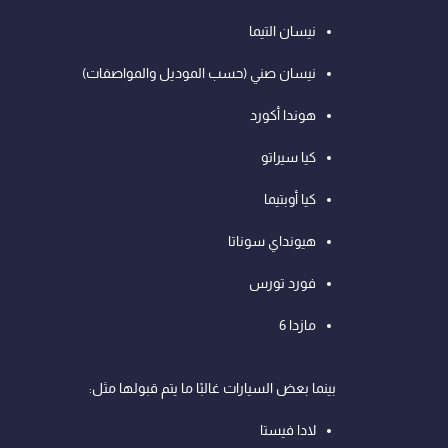
نيسان التيما
نيسان صني (حسب الموديل والمواصفات)
هوندا أكورد
كيا سيراتو
كيا أوبتيما
هيونداي سوناتا
فورد تورس
مازدا 6
بينما بعض السيارات غالبًا ما يتم قبولها مثل:
لادا فيستا