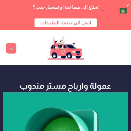
X
تحتاج الى مساعدة او تسجيل جديد ؟
Arabic
▼
انتقل الى صفحة التطبيقات
Main
خطي
Menu
لى
لمحتوى
عمولة وارباح مستر مندوب