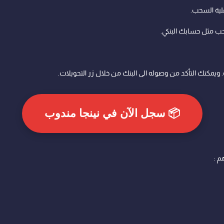
ملية السحب.
سحب مثل حسابك البنكي.
ويمكنك التأكد من وصوله الى البنك من خلال زر التحويلات.
📦 سجل الآن في نينجا مندوب
م :