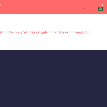
ت
X
Arabic
▼
خطي
لى
الرئيسية
خدماتنا
ماهي خدمة Delivery Wolf
تقي
لمحتوى