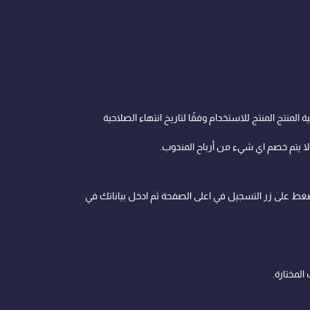
منتج المنتج للاستخدام وفقًا لتاريخ انتهاء الصلاحية
ولا يتم خصم اي شيء من أرباح المندوب.
ة في موقعنا delivery wolf و اضغط على زر التسجيل في اعلى الصفحة ثم ادخل بياناتك في
لمختارة.