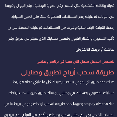
تعبئة بياناتك الشخصية مثل الاسم, رقم الهوية الوطنية , رقم الجوال وغيرها
من البيانات ثم عليك رفع المستندات المطلوبة منك مثل تأمين السيارة,
رخصة القيادة, اثبات ملكية وغيرها من المستندات, ثم عليك الضغط على زر
تأكيد التسجيل, وانتظار القبول وتفعيل حسابك الذي سيتم عن طريق رقم
هاتفك أو بريدك الالكتروني.
لتسجيل اسهل سجل الان معنا في برنامج وصليني
طريقة سحب أرباح تطبيق وصليني
هناك عدة طرق لكي تقومي بسحب رصيدك كل ما عليكي فعله هو ربط
حسابك المصرفي بحسابك في وصليني , وهناك طرق أخرى لسحب ارباحك
مثلا محفظة stc pay وغيرها, حدد طريقة لسحب ارباحك وقومي بربطها في
الحساب الخاص بكي , ثم اطلبي سحب رصيدك وتأكدي من المبلغ الذي تريدين