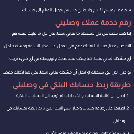
سحبه من قسم الأرباح وانتظري حتى يتم تحويل المبلغ الى حسابك.
رقم خدمة عملاء وصليني
إذا كنت تبحث عن حل لمشكلة ما تعاني منها, فان كل ما عليك فعله هو
التواصل معنا, حيث اننا نمتلك دعم فني يعمل على مدار الساعة ومستعد لحل
أي مشكلة تعاني منها, كما يمكنه مساعدتك وتوجيهك في أي شيء تريده.
تواصل الان لكي نسجلك او لنحل أي مشكلة تعاني منها, نحن هنا لأجلك فقط.
طريقة ربط حسابك البنكي في وصليني
ادخل الى قائمة الحساب او الاعدادات ثم توجه الى الحسابات البنكية.
اضغط على إضافة حساب واختار اسم البنك الذي تريد ربطه بحسابك في
وصليني.
قم بتعبئة خانة الهوية و رقم الميلاد ورقم الآيبان.