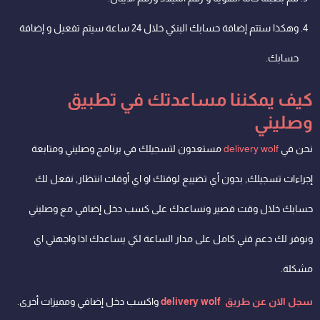
وهكذا ستتم إضافة حسابك البنكي خلال 24 ساعة سيتم تفعيل و إضافة
حسابك.
كيف يمكننا مساعدتك في تطبيق
وصليني
نحن في
delivery wolf
مستعدون لتسجيلك في برنامج وصليني ومتابعة
إجراءات تسجيلك, بدون أي تضييع لوقتك او اي أوقات انتظار, نفعل لك
حسابك خلال وقت قصير ونساعدك على كسب دخل إضافي مع وصليني
ونوفر لك دعم فني كامل على مدار الساعة لكي يساعدك اذا واجهتي اي
مشكلة.
سجل الان عن طريق delivery wolf
واكسب دخل إضافي ومميزات أخرى.