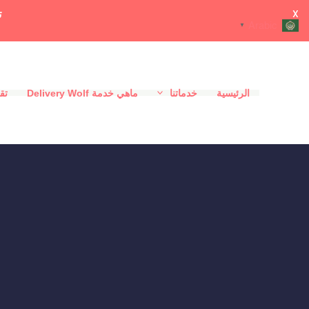
ت
X
Arabic
▼
خطي
لى
الرئيسية
خدماتنا
ماهي خدمة Delivery Wolf
تقي
لمحتوى