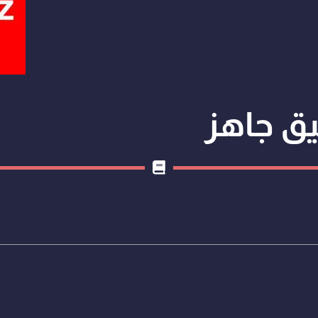
ق جاهز