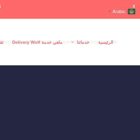
ت
X
Arabic
▼
خطي
لى
الرئيسية
خدماتنا
ماهي خدمة Delivery Wolf
تقي
لمحتوى