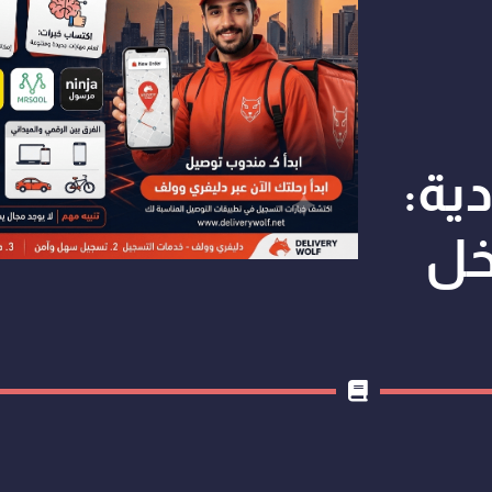
ية:
خل