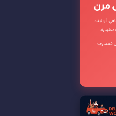
ل مرن
، أو لبناء
تقليدية.
مل كمندوب