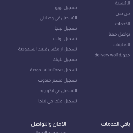
m
الرئيسية
تسجيل تويو
من نحن
التسجيل في وصليني
الخدمات
تسجيل نينجا
تواصل معنا
تسجيل بولت
التعليقات
تسجيل ارامكس فليت السعودية
مدونة delivery wolf
تسجيل بلينك
تسجيل inDrive السعودية
تسجيل مستر مندوب
التسجيل في ايكو رايد
تسجيل متجر في نينجا
باقي الخدمات
الامان والتواصل
سياسة رد الاموال