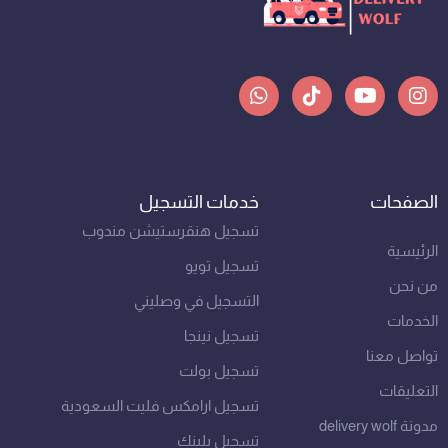
W
T
Y
I
h
i
o
n
a
k
u
s
t
t
t
t
s
o
u
a
a
k
b
g
الصفحات
خدمات التسجيل
p
e
r
p
a
تسجيل هنقرستيشن مندوب
m
الرئيسية
تسجيل تويو
من نحن
التسجيل في وصليني
الخدمات
تسجيل نينجا
تواصل معنا
تسجيل بولت
التعليقات
تسجيل ارامكس فليت السعودية
مدونة delivery wolf
تسجيل بلينك