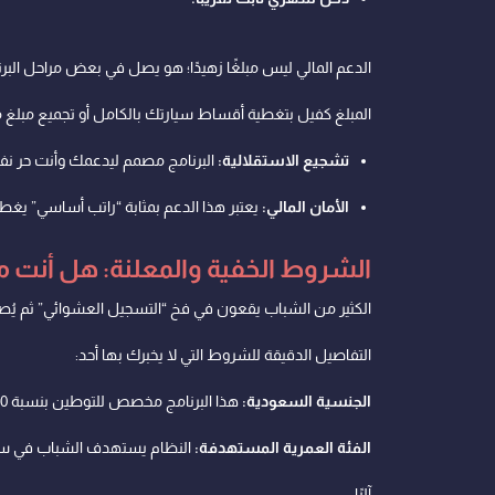
المبلغ كفيل بتغطية أقساط سيارتك بالكامل أو تجميع مبلغ
تشجيع الاستقلالية:
البرنامج مصمم ليدعمك وأنت حر نف
الأمان المالي:
يعتبر هذا الدعم بمثابة “راتب أساسي” يغ
الشروط الخفية والمعلنة: هل أنت م
الكثير من الشباب يقعون في فخ “التسجيل العشوائي” ثم يُصد
التفاصيل الدقيقة للشروط التي لا يخبرك بها أحد:
الجنسية السعودية:
هذا البرنامج مخصص للتوطين بنسبة 100%… الهوية الوطنية هي وثيقتك الأولى، ولا يشمل البرنامج أبناء المواطنات أو المقيمين.
الفئة العمرية المستهدفة:
آليًا.