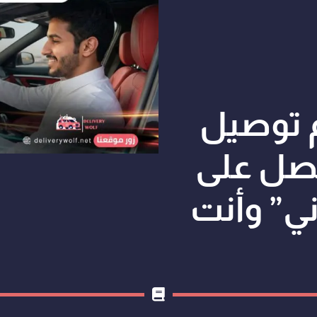
 توصيل
حصل على
ي” وأنت