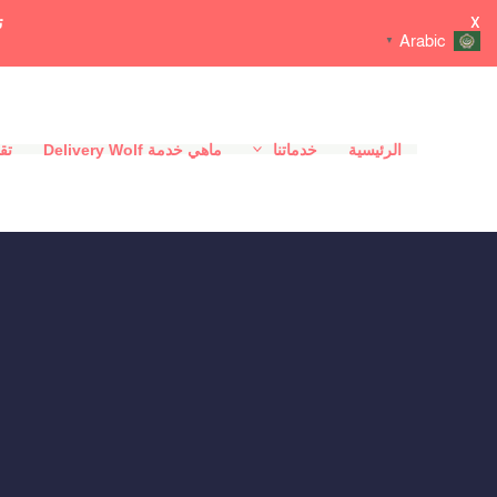
ت
X
Arabic
▼
خطي
لى
الرئيسية
خدماتنا
ماهي خدمة Delivery Wolf
تقي
لمحتوى