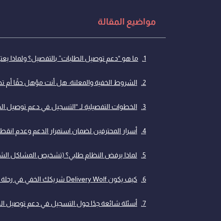
مواضيع المقالة
ما هو “دعم توصيل الطلبات” بالتفصيل؟ ولماذا يع
الشروط الخفية والمعلنة: هل أنت مؤهل حقًا أم 
الخطوات التفصيلية لـ “التسجيل في دعم توصيل الط
أسرار المحترفين لضمان استمرار الدعم وعدم انقط
لماذا يرفض النظام طلبي؟ (تشخيص المشاكل الشا
كيف يكون Delivery Wolf شريكك الخفي في رحلة الدعم؟
أسئلة شائعة جدًا حول التسجيل في دعم توصيل ال