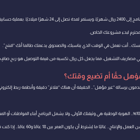
 محترم لبدء مشروعك الخاص.
سك… أنت تعمل في الوقت الذي يناسبك، والصندوق يدعمك طالما أنك “مُنتج”.
طي مصاريف التشغيل، مما يجعل كل ريال تكسبه من قيمة التوصيل هو ربح صافٍ 
ؤهل حقًا أم تضيع وقتك؟
مون برسالة “غير مؤهل”… الحقيقة أن هناك “فلاتر” دقيقة وأنظمة ربط إلكتروني 
النظام يستهدف الشباب في سن العمل 