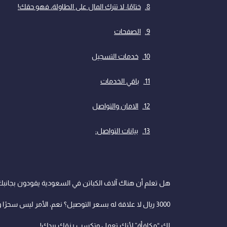
ختامًا: لا تترك المال على الطاولة، فهو حقك!
الصفحات
خدمات التسجيل
باقي الخدمات
الامان والتواصل
بيانات التواصل:
هل تعلم أن هناك آلاف الكباتن في السعودية يقودون بجانبك
3000 ريال لا علاقة له بسعر التوصيل؟ نعم، الأمر ليس سحرًا ولا خطأً بنكيًا. إنه “دعم توصيل الطلبات” أو ما يُعرف ببرنامج دعم العمل الحر الموجه للعاملين في
لك “مكافأة” لأنك تعمل وتكسب رزقك بيدك!