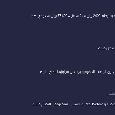
الدعم المالي ليس مبلغًا زهيدًا؛ هو يصل في بعض مراحل البرنامج إلى 2400 ريال شهريًا، ويستمر لمدة تصل إلى 24 شهرًا ميلاديًا. بعملية حسابية بسيطة: 2400 ريال × 24 شهرًا = 57,600 ريال سعودي. هذا
يدخل جيبك.
بين الجهات الحكومية يجب أن تتجاوزها بنجاح… إليك
والإنتاج… غالبًا ما يُشترط أن يكون العمر بين 18 عامًا و60 عامًا… إذا كنت قاصرًا أو متقاعدًا تجاوزت الستين، فقد يرفض النظام طلبك