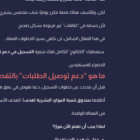
لكن، وللأسف، هناك قصة تتكرر يوميًا: شاب متحمس يشتري سي
لأن حسابه في “طاقات” غير مربوط بشكل صحيح.
في هذا المقال الشامل، لن نكتفي بسرد الخطوات المملة…
سنعطيك “الكتالوج” الكامل لفك شفرة
التسجيل في دعم ت
الخضراء للمستفيدين.
ما هو “دعم توصيل الطلبات” بالتفص
قبل أن نتحدث عن خطوات التسجيل، دعنا نغوص في عمق هذا ال
أطلقها
صندوق تنمية الموارد البشرية (هدف)
. الهدف الأس
من العمالة الوافدة.
لماذا يجب أن تهتم الآن فورًا؟
دخل شهري ثابت تقريبًا: