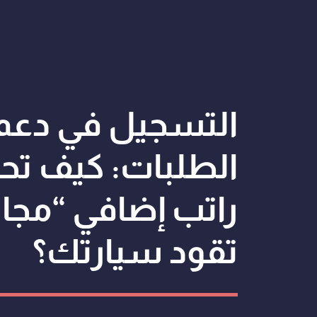
التسجيل في دعم
الطلبات: كيف ت
راتب إضافي “مجان
تقود سيارتك؟