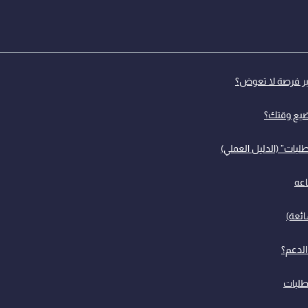
تبر فرصة لا تعوض؟
تضيع وقتك؟
لبات” (الدليل العملي)
اعه
ئعة)
طلبات