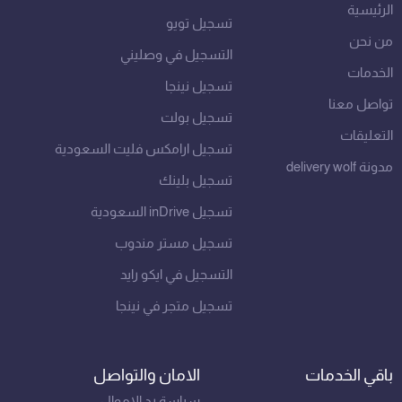
m
الرئيسية
تسجيل تويو
من نحن
التسجيل في وصليني
الخدمات
تسجيل نينجا
تواصل معنا
تسجيل بولت
التعليقات
تسجيل ارامكس فليت السعودية
مدونة delivery wolf
تسجيل بلينك
تسجيل inDrive السعودية
تسجيل مستر مندوب
التسجيل في ايكو رايد
تسجيل متجر في نينجا
باقي الخدمات
الامان والتواصل
سياسة رد الاموال