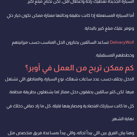
السيارة الجديدة تعطيك راحة وأعطال أقل، لكن تحتاج مبلغ أكبر.
أما السيارة المستعملة إذا كانت نظيفة وحالتها ممتازة ممكن تكون خيار ذكي
وتوفر عليك مبلغ كبير بالبداية.
DeliveryWolf
تساعد السائقين يختارون الحل المناسب حسب ميزانيتهم
وخططهم المستقبلية.
كم ممكن تربح من العمل في أوبر؟
الدخل يختلف حسب عدد ساعات شغلك، نوع السيارة، والمناطق اللي تشتغل
فيها. لكن كثير سائقين يحققون دخل ممتاز لما يشتغلون بطريقة منظمة.
كل ما كانت سيارتك اقتصادية ومصاريفها قليلة، كل ما زاد صافي دخلك في
نهاية الشهر.
وهنا يبان الفرق بين اللي يبدأ لحاله، واللي يبدأ بمساعدة فريق متخصص مثل