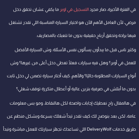
في الفترة الأخيرة، صار مجرد
التسجيل في اوبر
ما يكفي عشان تحقق دخل
مرضي، لأن العامل الأهم الآن هو اختيار السيارة المناسبة اللي تقدر تشتغل
فيها براحة وتحقق أرباح حقيقية بدون ما تتعبك بالمصاريف.
وكثير ناس قبل ما يبدأون يسألون نفس الأسئلة: وش السيارة الأفضل
للعمل في أوبر؟ وهل فيه سيارات فعلًا تعطي دخل أعلى من غيرها؟ وش
أنواع السيارات المطلوبة حاليًا؟ والأهم، كيف أختار سيارة تضمن لي دخل ثابت
بدون ما أبتلش في صرفية بنزين عالية أو أعطال متكررة توقف شغلي؟
في هالمقال راح نعطيك إجابات واضحة لكل هالنقاط، ومو بس معلومات
عامة، لكن بعد بنوضح لك كيف تقدر تبدأ شغلك بسرعة وبشكل منظم عن
طريق خدمات DeliveryWolf اللي تساعدك تجهّز سيارتك للعمل مباشرة وتبدأ