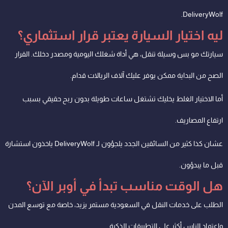
DeliveryWolf.
ليه اختيار السيارة يعتبر قرار استثماري؟
سيارتك مو بس وسيلة تنقل، هي أداة شغلك اليومية ومصدر دخلك. القرار
الصح من البداية ممكن يوفر عليك آلاف الريالات قدام.
أما الاختيار الغلط يخليك تشتغل ساعات طويلة بدون ربح حقيقي بسبب
ارتفاع المصاريف.
عشان كذا كثير من السائقين الجدد يلجؤون لـ DeliveryWolf ياخذون استشارة
قبل ما يبدؤون.
هل الوقت مناسب تبدأ في أوبر الآن؟
الطلب على خدمات النقل في السعودية مستمر يزيد، خاصة مع توسع المدن
واعتماد الناس أكثر على التطبيقات الذكية.