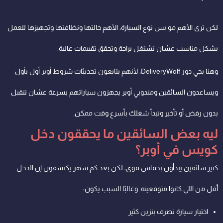
لكن ترى الأهم مو بس نوع السيارة، الأهم حالتها ونظافتها وتجهيزها للعمل
بشكل مناسب عشان تشتغل براحة وتحقق تقييمات عالية.
وهنا يجي دور DeliveryWolf، لأنهم يتابعون تحديثات شروط أوبر أول بأول
ويساعدون السائقين ومندوبي أوبر يجهزون سياراتهم بسرعة عشان تنقبل
بدون رفض أو تأخير وتبدأ شغلك بأسرع وقت ممكن.
ليه بعض السائقين ما يحققون دخل
كويس في أوبر؟
كثير سائقين يبدأون بحماس قوي، لكن بعد كم شهر يكتشفون إن الدخل
أقل من اللي كانوا متوقعينه. وغالبًا السبب يكون:
اختيار سيارة تصرف بنزين كثير