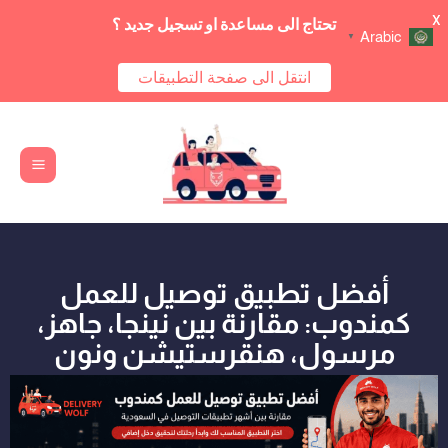
X
تحتاج الى مساعدة او تسجيل جديد ؟
Arabic
▼
انتقل الى صفحة التطبيقات
Main
خطي
Menu
لى
لمحتوى
أفضل تطبيق توصيل للعمل
كمندوب: مقارنة بين نينجا، جاهز،
مرسول، هنقرستيشن ونون