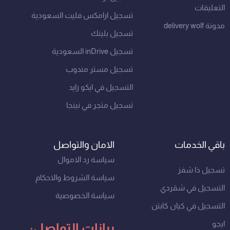
التعليقات
تسجيل ارامكس فليت السعودية
مدونة delivery wolf
تسجيل بلينك
تسجيل inDrive السعودية
تسجيل مستر مندوب
التسجيل في ايكو رايد
تسجيل متجر في نينجا
باقي الخدمات
الامان والتواصل
سياسة رد الاموال
تسجيل ذا شفز
سياسة الشروط والاحكام
التسجيل في شقردي
سياسة الخصوصية
التسجيل في كيان كابتن
ايجو
بيانات التواصل: