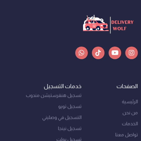
W
T
Y
I
h
i
o
n
a
k
u
s
t
t
t
t
s
o
u
a
a
k
b
g
الصفحات
خدمات التسجيل
p
e
r
p
a
تسجيل هنقرستيشن مندوب
m
الرئيسية
تسجيل تويو
من نحن
التسجيل في وصليني
الخدمات
تسجيل نينجا
تواصل معنا
تسجيل بولت